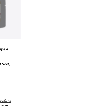
ирем
ягчает,
робное
сание