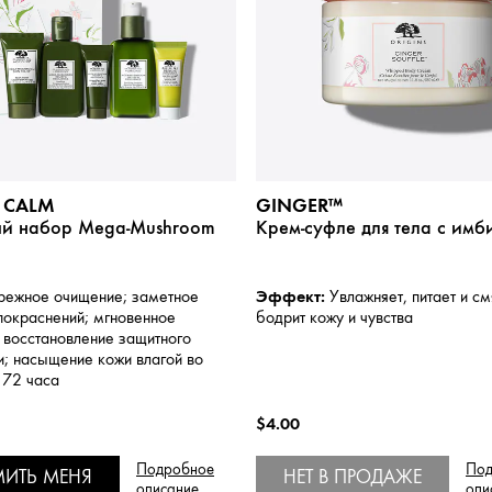
 CALM
GINGER™
й набор Mega-Mushroom
Крем-суфле для тела с имб
Эффект:
ежное очищение; заметное
Увлажняет, питает и см
покраснений; мгновенное
бодрит кожу и чувства
 восстановление защитного
; насыщение кожи влагой во
 72 часа
$4.00
Подробное
Под
МИТЬ МЕНЯ
НЕТ В ПРОДАЖЕ
описание
опи